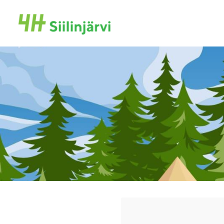
Siirry
sivun
Siilinjärven 4H-yhdistys
sisältöön