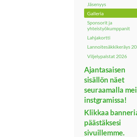
Jäsenyys
Galleria
Sponsorit ja
yhteistyökumppanit
Lahjakortti
Lannoitesäkkikeräys 2
Viljelypalstat 2026
Ajantasaisen
sisällön näet
seuraamalla mei
instgramissa!
Klikkaa banneri
päästäksesi
sivuillemme.