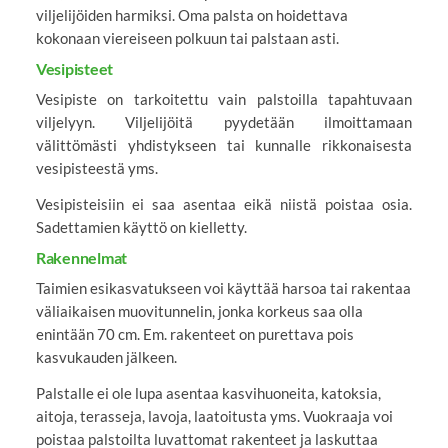
viljelijöiden harmiksi. Oma palsta on hoidettava
kokonaan viereiseen polkuun tai palstaan asti.
Vesipisteet
Vesipiste on tarkoitettu vain palstoilla tapahtuvaan
viljelyyn. Viljelijöitä pyydetään ilmoittamaan
välittömästi yhdistykseen tai kunnalle rikkonaisesta
vesipisteestä yms.
Vesipisteisiin ei saa asentaa eikä niistä poistaa osia.
Sadettamien käyttö on kielletty.
Rakennelmat
Taimien esikasvatukseen voi käyttää harsoa tai rakentaa
väliaikaisen muovitunnelin, jonka korkeus saa olla
enintään 70 cm. Em. rakenteet on purettava pois
kasvukauden jälkeen.
Palstalle ei ole lupa asentaa kasvihuoneita, katoksia,
aitoja, terasseja, lavoja, laatoitusta yms. Vuokraaja voi
poistaa palstoilta luvattomat rakenteet ja laskuttaa