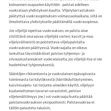
kolmannen osapuolen käyttöön - palstat edelleen
vuokrataan yhdistyksen kautta. Viljelyharrastuksen
päätyttyä vuokrasopimuksen voimassaoloaikana, siitä on
ilmoitettava yhdistykselle päättämällä vuokrasopimus.
Jos viljelijä lopettaa vuokrauksen, on palsta-alue
siistittävä seuraavaa viljelijää varten: kasvit ja muu
viljelyvälineistö on poistettava viljelypalstalta
vuokrauksen päättyessä. Vuokraajalla on oikeus
laskuttaa täysimääräiset palstan tyhjennys- ja
siivouskustannukset vuokralaiselta, jos viljelijä itse ei ole
huolehtinut tyhjennyksestä.
Sääntöjen rikkomisesta ja vuokralaisen epäsopivasta
toiminnasta tai käytöksestä (häiriökäyttäytyminen,
kasvinsuojelu- tai torjunta-aineiden käyttö, viljelyyn
kuulumattoman tavaran varastointi, palstan
viljelemättömyys jne.) voi vuokraaja/kunta päättää
palstanvuokrauksen yksipuolisesti. Palstavuokraa ei
tällöin palauteta takaisin.