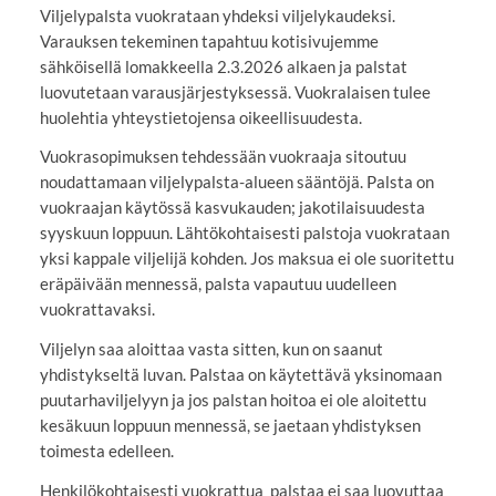
Viljelypalsta vuokrataan yhdeksi viljelykaudeksi.
Varauksen tekeminen tapahtuu kotisivujemme
sähköisellä lomakkeella 2.3.2026 alkaen ja palstat
luovutetaan varausjärjestyksessä. Vuokralaisen tulee
huolehtia yhteystietojensa oikeellisuudesta.
Vuokrasopimuksen tehdessään vuokraaja sitoutuu
noudattamaan viljelypalsta-alueen sääntöjä. Palsta on
vuokraajan käytössä kasvukauden; jakotilaisuudesta
syyskuun loppuun. Lähtökohtaisesti palstoja vuokrataan
yksi kappale viljelijä kohden. Jos maksua ei ole suoritettu
eräpäivään mennessä, palsta vapautuu uudelleen
vuokrattavaksi.
Viljelyn saa aloittaa vasta sitten, kun on saanut
yhdistykseltä luvan. Palstaa on käytettävä yksinomaan
puutarhaviljelyyn ja jos palstan hoitoa ei ole aloitettu
kesäkuun loppuun mennessä, se jaetaan yhdistyksen
toimesta edelleen.
Henkilökohtaisesti vuokrattua palstaa ei saa luovuttaa