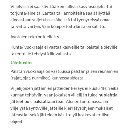
Viljelyssä ei saa käyttää kemiallisia kasvinsuojelu- tai
torjunta-aineita. Lantaa tai lannoitteita saa säilyttää
ainoastaan suljetuissa säkeissä tai tynnyreissä omaa
tarvetta varten. Vain kompostoitu lanta on sallittu.
Avotulen teko on kielletty.
Kunta/ vuokraaja ei vastaa kasveille tai palstalla oleville
rakenteille tehdystä ilkivallasta.
Jätehuolto
Palstan vuokraaja on vastuussa palstan ja sen reunamien
(rajat, ojat, nurmikot) kunnossapidosta.
Viljelijöiden jättämien jätteiden keräys ei kuulu 4H:n eikä
kunnan tehtäviin, vaan jokaisen viljelijän tulee
huolehtia
jätteet pois palstaltaan itse.
Alueen tuntumassa on
viljelystä syntyville jätteille kierrätysohjeen mukaiset
jäteastiat sekä jätteiden käsittelyä koskevat erilliset
ohjeet.