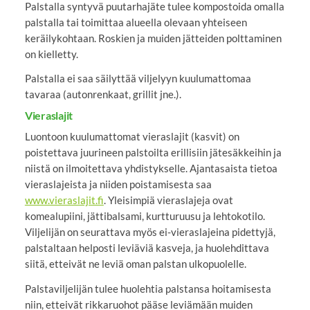
Palstalla syntyvä puutarhajäte tulee kompostoida omalla
palstalla tai toimittaa alueella olevaan yhteiseen
keräilykohtaan. Roskien ja muiden jätteiden polttaminen
on kielletty.
Palstalla ei saa säilyttää viljelyyn kuulumattomaa
tavaraa (autonrenkaat, grillit jne.).
Vieraslajit
Luontoon kuulumattomat vieraslajit (kasvit) on
poistettava juurineen palstoilta erillisiin jätesäkkeihin ja
niistä on ilmoitettava yhdistykselle. Ajantasaista tietoa
vieraslajeista ja niiden poistamisesta saa
www.vieraslajit.fi
. Yleisimpiä vieraslajeja ovat
komealupiini, jättibalsami, kurtturuusu ja lehtokotilo.
Viljelijän on seurattava myös ei-vieraslajeina pidettyjä,
palstaltaan helposti leviäviä kasveja, ja huolehdittava
siitä, etteivät ne leviä oman palstan ulkopuolelle.
Palstaviljelijän tulee huolehtia palstansa hoitamisesta
niin, etteivät rikkaruohot pääse leviämään muiden